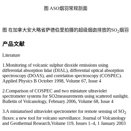
图 ASO烟羽常规剖面
图 在加拿大安大略省萨德伯里拍摄的超级烟囱排放的SO
烟羽
2
产品文献
Literature
1.Monitoring of volcanic sulphur dioxide emissions using
differential absorption lidar (DIAL), differential optical absorption
spectroscopy (DOAS), and correlation spectroscopy (COSPEC).
Applied Physics B October 1998, Volume 67, Issue 4
2.Comparison of COSPEC and two miniature ultraviolet
spectrometer systems for SO2measurements using scattered sunlight.
Bulletin of Volcanology, February 2006, Volume 68, Issue 4
3.A miniaturised ultraviolet spectrometer for remote sensing of SO
2
fluxes: a new tool for volcano surveillance. Journal of Volcanology
and Geothermal Research,Volume 119, Issues 1–4, 1 January 2003