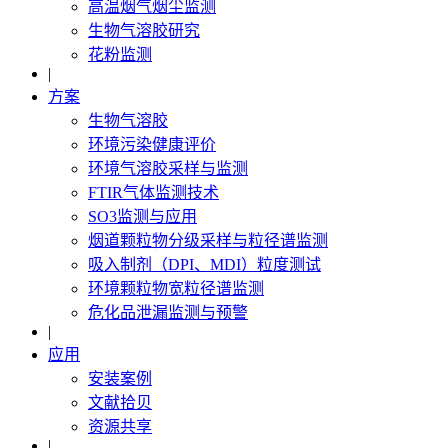
高温烟气烟尘监测
生物气溶胶研究
花粉监测
|
方案
生物气溶胶
环境污染健康评价
环境气溶胶采样与监测
FTIR气体监测技术
SO3监测与应用
烟道颗粒物分级采样与粒径谱监测
吸入制剂（DPI、MDI）粒度测试
环境颗粒物宽粒径谱监测
危化品泄漏监测与预警
|
应用
安装案例
文献拾贝
资源共享
|