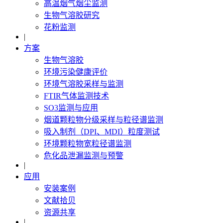
高温烟气烟尘监测
生物气溶胶研究
花粉监测
|
方案
生物气溶胶
环境污染健康评价
环境气溶胶采样与监测
FTIR气体监测技术
SO3监测与应用
烟道颗粒物分级采样与粒径谱监测
吸入制剂（DPI、MDI）粒度测试
环境颗粒物宽粒径谱监测
危化品泄漏监测与预警
|
应用
安装案例
文献拾贝
资源共享
|