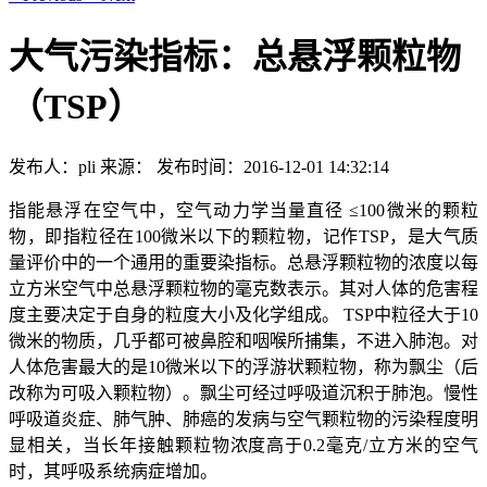
大气污染指标：总悬浮颗粒物
（TSP）
发布人：pli
来源：
发布时间：2016-12-01 14:32:14
指能悬浮在空气中，空气动力学当量直径 ≤100微米的颗粒
物，即指粒径在100微米以下的颗粒物，记作TSP，是大气质
量评价中的一个通用的重要染指标。总悬浮颗粒物的浓度以每
立方米空气中总悬浮颗粒物的毫克数表示。其对人体的危害程
度主要决定于自身的粒度大小及化学组成。 TSP中粒径大于10
微米的物质，几乎都可被鼻腔和咽喉所捕集，不进入肺泡。对
人体危害最大的是10微米以下的浮游状颗粒物，称为飘尘（后
改称为可吸入颗粒物）。飘尘可经过呼吸道沉积于肺泡。慢性
呼吸道炎症、肺气肿、肺癌的发病与空气颗粒物的污染程度明
显相关，当长年接触颗粒物浓度高于0.2毫克/立方米的空气
时，其呼吸系统病症增加。