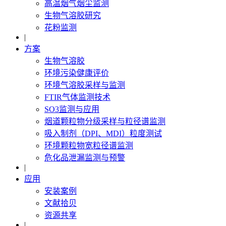
高温烟气烟尘监测
生物气溶胶研究
花粉监测
|
方案
生物气溶胶
环境污染健康评价
环境气溶胶采样与监测
FTIR气体监测技术
SO3监测与应用
烟道颗粒物分级采样与粒径谱监测
吸入制剂（DPI、MDI）粒度测试
环境颗粒物宽粒径谱监测
危化品泄漏监测与预警
|
应用
安装案例
文献拾贝
资源共享
|