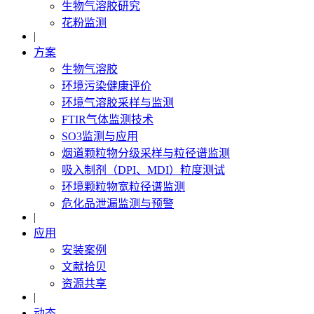
生物气溶胶研究
花粉监测
|
方案
生物气溶胶
环境污染健康评价
环境气溶胶采样与监测
FTIR气体监测技术
SO3监测与应用
烟道颗粒物分级采样与粒径谱监测
吸入制剂（DPI、MDI）粒度测试
环境颗粒物宽粒径谱监测
危化品泄漏监测与预警
|
应用
安装案例
文献拾贝
资源共享
|
动态